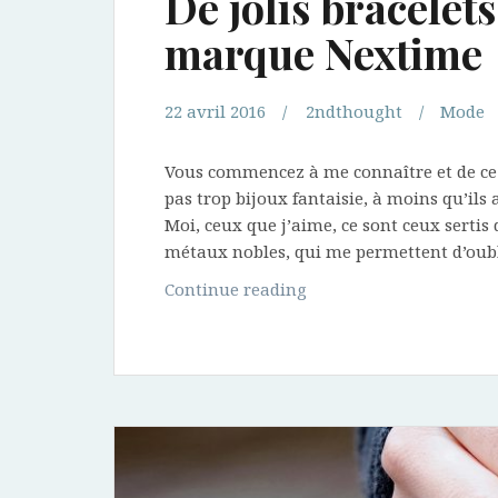
De jolis bracelets
marque Nextime
22 avril 2016
2ndthought
Mode
Vous commencez à me connaître et de ce fa
pas trop bijoux fantaisie, à moins qu’ils
Moi, ceux que j’aime, ce sont ceux sertis 
métaux nobles, qui me permettent d’oub
De
Continue reading
jolis
bracelets
en
argent
de
la
marque