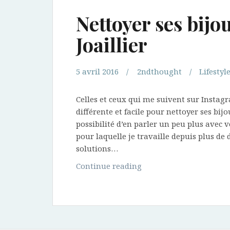
Nettoyer ses bijo
Joaillier
5 avril 2016
2ndthought
Lifestyl
Celles et ceux qui me suivent sur Insta
différente et facile pour nettoyer ses bijo
possibilité d’en parler un peu plus avec v
pour laquelle je travaille depuis plus de 
solutions…
Nettoyer
Continue reading
ses
bijoux
avec
Les
Eaux