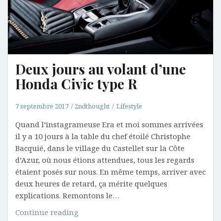
Deux jours au volant d’une
Honda Civic type R
7 septembre 2017
2ndthought
Lifestyle
Quand l’instagrameuse Era et moi sommes arrivées
il y a 10 jours à la table du chef étoilé Christophe
Bacquié, dans le village du Castellet sur la Côte
d’Azur, où nous étions attendues, tous les regards
étaient posés sur nous. En même temps, arriver avec
deux heures de retard, ça mérite quelques
explications. Remontons le…
Deux
Continue reading