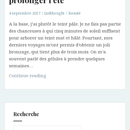
4 septembre 2017
2ndthought
Beauté
A la base, j’ai plutôt le teint pâle. Je ne fais pas partie
des chanceuses à qui cinq minutes de soleil suffisent
pour arborer un teint mat et hâlé. Pourtant, mes
derniers voyages m’ont permis d’obtenir un joli
bronzage, qui tient plus de trois mois. On m’a
souvent parlé des gélules à prendre quelques
semaines…
Mes
Continue reading
produits
préférés
pour
prolonger
l’été
Recherche
Rechercher :