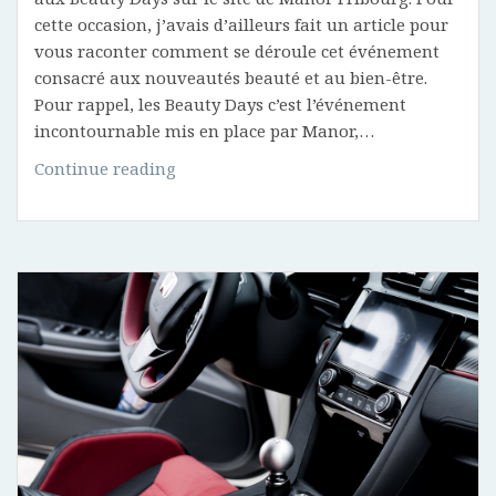
cette occasion, j’avais d’ailleurs fait un article pour
vous raconter comment se déroule cet événement
consacré aux nouveautés beauté et au bien-être.
Pour rappel, les Beauty Days c’est l’événement
incontournable mis en place par Manor,…
Ce
Continue reading
qu’il
faut
retenir
des
Beauty
Days
de
Manor
Fribourg