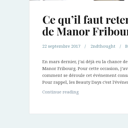
Ce qu’il faut ret
de Manor Fribou
22 septembre 2017
2ndthought
B
En mars dernier, j’ai déjà eu la chance de
Manor Fribourg. Pour cette occasion, j’av
comment se déroule cet événement consa
Pour rappel, les Beauty Days c’est l’év
Ce
Continue reading
qu’il
faut
retenir
des
Beauty