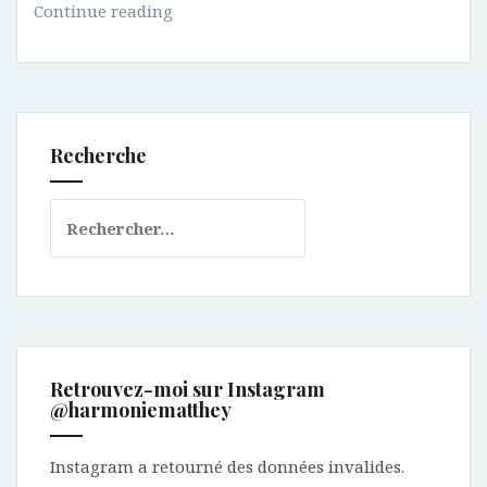
Tendance
Continue reading
avec
un
bomber
Recherche
Rechercher :
Retrouvez-moi sur Instagram
@harmoniematthey
Instagram a retourné des données invalides.