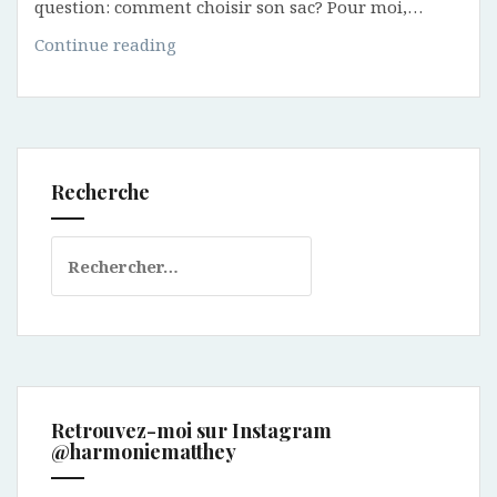
question: comment choisir son sac? Pour moi,…
Comment
Continue reading
faire
pour
choisir
son
sac?
Recherche
Rechercher :
Retrouvez-moi sur Instagram
@harmoniematthey