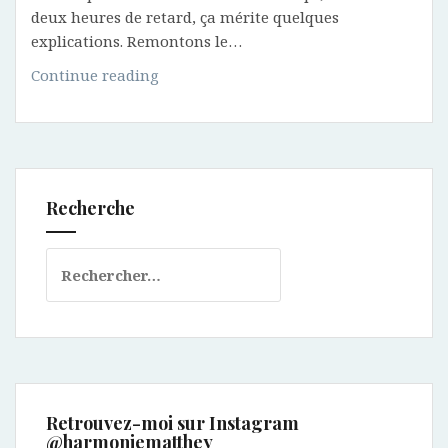
deux heures de retard, ça mérite quelques
explications. Remontons le…
Deux
Continue reading
jours
au
volant
d’une
Honda
Recherche
Civic
type
Rechercher :
R
Retrouvez-moi sur Instagram
@harmoniematthey