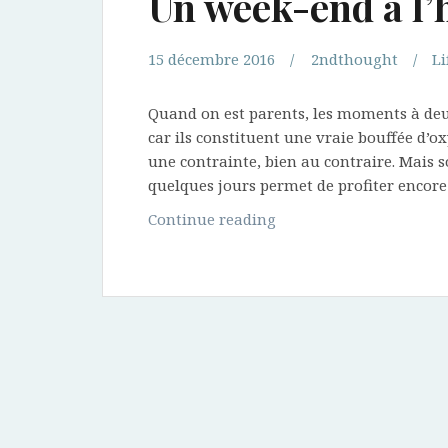
Un week-end à l’h
15 décembre 2016
2ndthought
Li
Quand on est parents, les moments à deu
car ils constituent une vraie bouffée d
une contrainte, bien au contraire. Mais so
quelques jours permet de profiter encore
Un
Continue reading
week-
end
à
l’hôtel
Palafitte