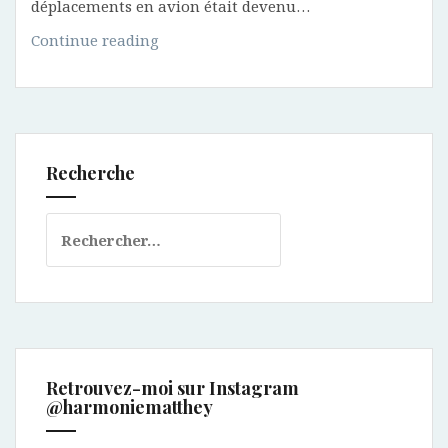
déplacements en avion était devenu…
Voler
Continue reading
sans
peur,
ou
comment
surmonter
Recherche
sa
peur
Rechercher :
en
avion
Retrouvez-moi sur Instagram
@harmoniematthey