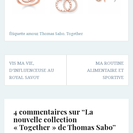
Étiquette
amour
,
Thomas Sabo
,
Together
Navigation
VIS MA VIE,
MA ROUTINE
de
D’INFLUENCEUSE AU
ALIMENTAIRE ET
l’article
ROYAL SAVOY
SPORTIVE
4 commentaires sur “
La
nouvelle collection
« Together » de Thomas Sabo
”