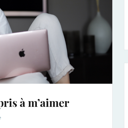
ppris à m’aimer
e