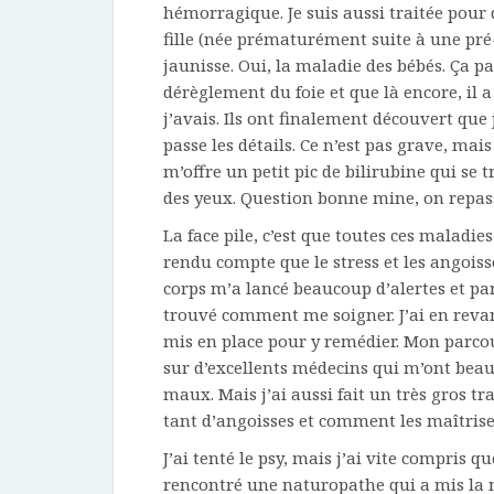
hémorragique. Je suis aussi traitée pour
fille (née prématurément suite à une pré
jaunisse. Oui, la maladie des bébés. Ça 
dérèglement du foie et que là encore, il 
j’avais. Ils ont finalement découvert que j
passe les détails. Ce n’est pas grave, mai
m’offre un petit pic de bilirubine qui se
des yeux. Question bonne mine, on repas
La face pile, c’est que toutes ces maladie
rendu compte que le stress et les angoiss
corps m’a lancé beaucoup d’alertes et par
trouvé comment me soigner. J’ai en revanc
mis en place pour y remédier. Mon parcou
sur d’excellents médecins qui m’ont bea
maux. Mais j’ai aussi fait un très gros 
tant d’angoisses et comment les maîtriser
J’ai tenté le psy, mais j’ai vite compris qu
rencontré une naturopathe qui a mis la mai