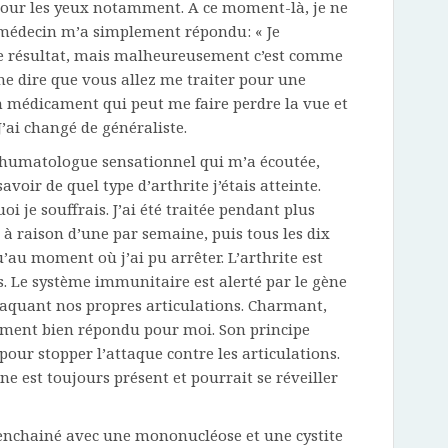
pour les yeux notamment. A ce moment-là, je ne
 médecin m’a simplement répondu: « Je
le résultat, mais malheureusement c’est comme
me dire que vous allez me traiter pour une
n médicament qui peut me faire perdre la vue et
J’ai changé de généraliste.
 rhumatologue sensationnel qui m’a écoutée,
avoir de quel type d’arthrite j’étais atteinte.
uoi je souffrais. J’ai été traitée pendant plus
 à raison d’une par semaine, puis tous les dix
’au moment où j’ai pu arrêter. L’arthrite est
s. Le système immunitaire est alerté par le gène
ttaquant nos propres articulations. Charmant,
rement bien répondu pour moi. Son principe
pour stopper l’attaque contre les articulations.
ène est toujours présent et pourrait se réveiller
i enchainé avec une mononucléose et une cystite