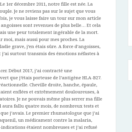
 Le 1er décembre 2011, notre fille est née. La
uple. Je ne reviens pas sur le sujet que vous
fois, je vous laisse faire un tour sur mon article
es angoisses sont revenues de plus belle… Et cela
vais une peur totalement ingérable de la mort.
our moi, mais aussi pour mes proches. La
die grave, j’en étais sûre. A force d’angoisses,
et j’ai surtout transmis des émotions néfastes à
er. Début 2017, j’ai contracté une
vert que j’étais porteuse de l’antigène HLA-B27.
 réactionnelle. Cheville droite, hanche, épaule,
étaient enflées et extrêmement douloureuses, à
atoires. Je ne pouvais même plus serrer ma fille
Il aura fallu quatre mois, de nombreux tests et
que j’avais. Le premier rhumatologue que j’ai
laquenil, un médicament contre la malaria,
indications étaient nombreuses et j’ai refusé