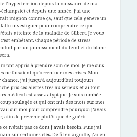
 de l’hypertension depuis la naissance de ma
-éclampsie) et depuis une année, j’ai une
paraît mignon comme ça, sauf que cela génère un
a fallu investiguer pour comprendre ce que
’étais atteinte de la maladie de Gilbert. Je vous
s c’est embêtant. Chaque période de stress
 traduit par un jaunissement du teint et du blanc
sera.
s m’ont appris à prendre soin de moi. Je me suis
es ne faisaient qu’accentuer mes crises. Mon
 chance, j’ai jusqu’à aujourd’hui toujours
he pris ces alertes très au sérieux et ai tout
rs médical est assez atypique. Je suis tombée
ucoup soulagée et qui ont mis des mots sur mes
travail sur moi pour comprendre pourquoi j’avais
, afin de prévenir plutôt que de guérir.
e ce n’était pas ce dont j’avais besoin. Puis j’ai
n sur certaines clés. De fil en aiguille, j’ai eu