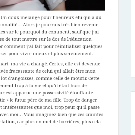
e. Un doux mélange pour l’heureux élu qui a dû
onnalité… Alors je pourrais très bien revenir
es sur le pourquoi du comment, sauf que j’ai
se de tout mettre sur le dos de l’éducation.
r comment j’ai fait pour réinitialiser quelques
viser pour vivre mieux et plus sereinement.
mari, ma vie a changé. Certes, elle est devenue
rivée fracassante de celui qui allait être mon
n lot d’angoisses, comme celle de mourir. Cette
ement trop à la vie et qu’il était hors de
eur est apparue une possessivité étouffante.
rtir » le futur père de ma fille. Trop de danger
et intéressantes que moi, trop peur qu’il passe
avec moi… Vous imaginez bien que ces craintes
ation, car plus on met de barrières, plus cela