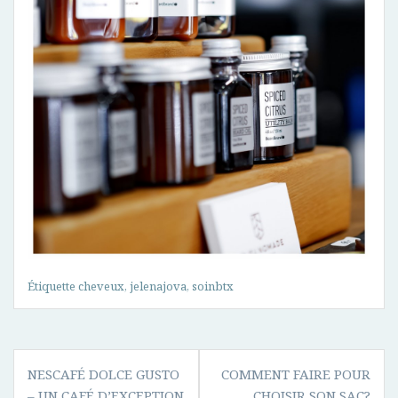
Étiquette
cheveux
,
jelenajova
,
soinbtx
Navigation
NESCAFÉ DOLCE GUSTO
COMMENT FAIRE POUR
de
– UN CAFÉ D’EXCEPTION
CHOISIR SON SAC?