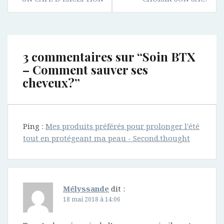
l’article
3 commentaires sur “
Soin BTX
– Comment sauver ses
cheveux?
”
Ping :
Mes produits préférés pour prolonger l'été
tout en protégeant ma peau - Second.thought
Mélyssande
dit :
18 mai 2018 à 14:06