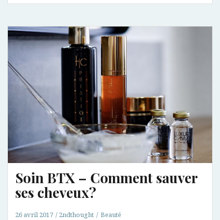
préférés
pour
prolonger
l’été
Soin BTX – Comment sauver
ses cheveux?
26 avril 2017
2ndthought
Beauté