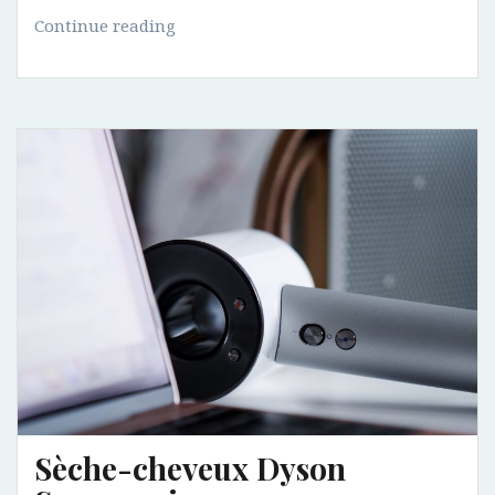
Beauty
Continue reading
Days
–
Manor
Fribourg
Sèche-cheveux Dyson