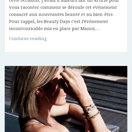
cette occasion, j’avais d’ailleurs fait un article pour
vous raconter comment se déroule cet événement
consacré aux nouveautés beauté et au bien-être.
Pour rappel, les Beauty Days c’est l’événement
incontournable mis en place par Manor,…
Ce
Continue reading
qu’il
faut
retenir
des
Beauty
Days
de
Manor
Fribourg