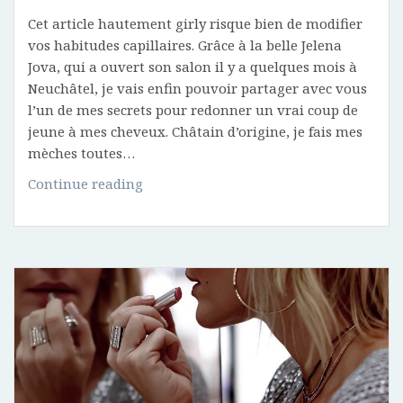
Cet article hautement girly risque bien de modifier
vos habitudes capillaires. Grâce à la belle Jelena
Jova, qui a ouvert son salon il y a quelques mois à
Neuchâtel, je vais enfin pouvoir partager avec vous
l’un de mes secrets pour redonner un vrai coup de
jeune à mes cheveux. Châtain d’origine, je fais mes
mèches toutes…
Soin
Continue reading
BTX
–
Comment
sauver
ses
cheveux?