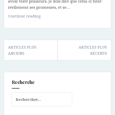
avoir testé plusieurs, je dois dire que celui-ci tient
réellement ses promesses, et se…
Mes
Continue reading
favoris
du
mois
de
Navigation
décembre
ARTICLES PLUS
ARTICLES PLUS
des
ANCIENS
RÉCENTS
articles
Recherche
Rechercher :